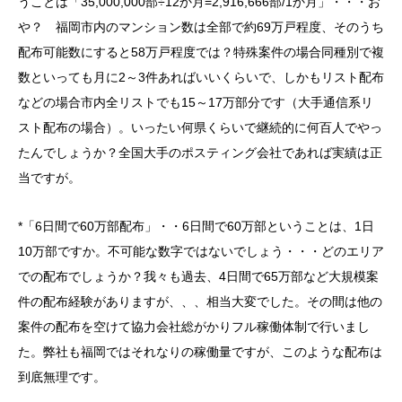
うことは「35,000,000部÷12か月=2,916,666部/1か月」・・・お
や？ 福岡市内のマンション数は全部で約69万戸程度、そのうち
配布可能数にすると58万戸程度では？特殊案件の場合同種別で複
数といっても月に2～3件あればいいくらいで、しかもリスト配布
などの場合市内全リストでも15～17万部分です（大手通信系リ
スト配布の場合）。いったい何県くらいで継続的に何百人でやっ
たんでしょうか？全国大手のポスティング会社であれば実績は正
当ですが。
*「6日間で60万部配布」・・6日間で60万部ということは、1日
10万部ですか。不可能な数字ではないでしょう・・・どのエリア
での配布でしょうか？我々も過去、4日間で65万部など大規模案
件の配布経験がありますが、、、相当大変でした。その間は他の
案件の配布を空けて協力会社総がかりフル稼働体制で行いまし
た。弊社も福岡ではそれなりの稼働量ですが、このような配布は
到底無理です。