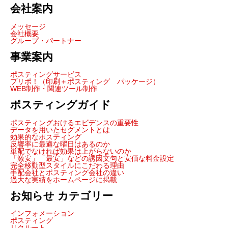
会社案内
メッセージ
会社概要
グループ・パートナー
事業案内
ポスティングサービス
プリポ！（印刷＋ポスティング パッケージ）
WEB制作・関連ツール制作
ポスティングガイド
ポスティングおけるエビデンスの重要性
データを用いたセグメントとは
効果的なポスティング
反響率に最適な曜日はあるのか
単配でなければ効果は上がらないのか
「激安」「最安」などの誘因文句と安価な料金設定
完全移動型スタイルにこだわる理由
手配会社とポスティング会社の違い
過大な実績をホームページに掲載
お知らせ カテゴリー
インフォメーション
ポスティング
リクルート