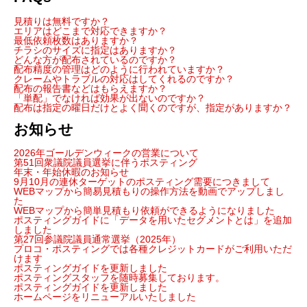
見積りは無料ですか？
エリアはどこまで対応できますか？
最低依頼枚数はありますか？
チラシのサイズに指定はありますか？
どんな方が配布されているのですか？
配布精度の管理はどのように行われていますか？
クレームやトラブルの対応はしてくれるのですか？
配布の報告書などはもらえますか？
「単配」でなければ効果が出ないのですか？
配布は指定の曜日だけとよく聞くのですが、指定がありますか？
お知らせ
2026年ゴールデンウィークの営業について
第51回衆議院議員選挙に伴うポスティング
年末・年始休暇のお知らせ
9月10月の連休ターゲットのポスティング需要につきまして
WEBマップから簡易見積もりの操作方法を動画でアップしまし
た
WEBマップから簡単見積もり依頼ができるようになりました
ポスティングガイドに「データを用いたセグメントとは」を追加
しました
第27回参議院議員通常選挙（2025年）
プロコ・ポスティングでは各種クレジットカードがご利用いただ
けます
ポスティングガイドを更新しました
ポスティングスタッフを随時募集しております。
ポスティングガイドを更新しました
ホームページをリニューアルいたしました